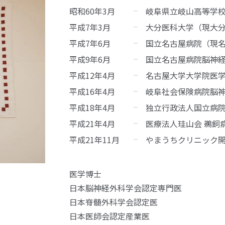
昭和60年3月
岐阜県立岐山高等学
平成7年3月
大分医科大学（現大
平成7年6月
国立名古屋病院（現
平成9年6月
国立名古屋病院脳神
平成12年4月
名古屋大学大学院医
平成16年4月
岐阜社会保険病院脳
平成18年4月
独立行政法人国立病
平成21年4月
医療法人珪山会 鵜飼
平成21年11月
やまうちクリニック
医学博士
日本脳神経外科学会認定専門医
日本脊髄外科学会認定医
日本医師会認定産業医